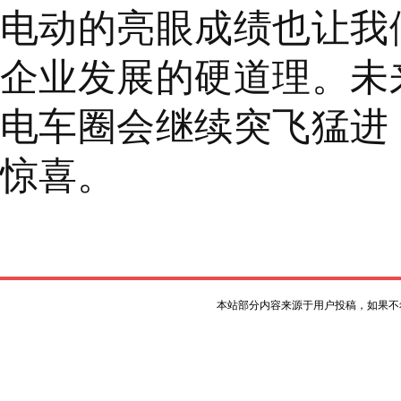
电动的亮眼成绩也让我
企业发展的硬道理。未
电车圈会继续突飞猛进
惊喜。
本站部分内容来源于用户投稿，如果不