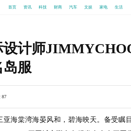
首页
资讯
科技
财商
汽车
文娱
家电
生活
设计师JIMMYCH
名岛服
87
28 日，三亚海棠湾海晏风和，碧海映天。备